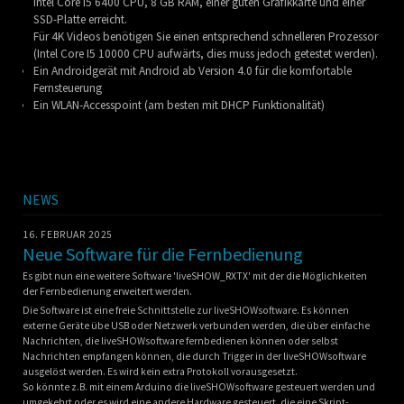
Intel Core i5 6400 CPU, 8 GB RAM, einer guten Grafikkarte und einer
SSD-Platte erreicht.
Für 4K Videos benötigen Sie einen entsprechend schnelleren Prozessor
(Intel Core I5 10000 CPU aufwärts, dies muss jedoch getestet werden).
Ein Androidgerät mit Android ab Version 4.0 für die komfortable
Fernsteuerung
Ein WLAN-Accesspoint (am besten mit DHCP Funktionalität)
NEWS
16. FEBRUAR 2025
Neue Software für die Fernbedienung
Es gibt nun eine weitere Software 'liveSHOW_RXTX' mit der die Möglichkeiten
der Fernbedienung erweitert werden.
Die Software ist eine freie Schnittstelle zur liveSHOWsoftware. Es können
externe Geräte übe USB oder Netzwerk verbunden werden, die über einfache
Nachrichten, die liveSHOWsoftware fernbedienen können oder selbst
Nachrichten empfangen können, die durch Trigger in der liveSHOWsoftware
ausgelöst werden. Es wird kein extra Protokoll vorausgesetzt.
So könnte z.B. mit einem Arduino die liveSHOWsoftware gesteuert werden und
umgekehrt oder es wird eine andere Hardware gesteuert, die eine Skript-