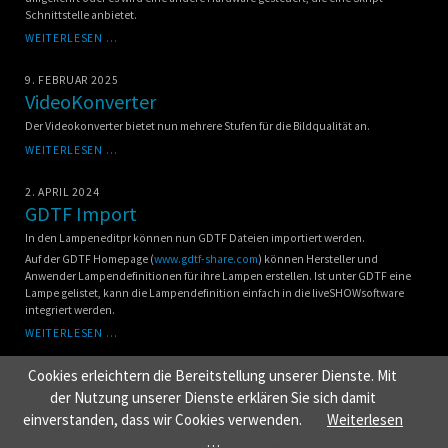
Schnittstelle anbietet.
NEUE
WEITERLESEN …
SOFTWARE
FÜR
9. FEBRUAR 2025
DIE
VideoKonverter
FERNBEDIENUNG
Der Videokonverter bietet nun mehrere Stufen für die Bildqualität an.
VIDEOKONVERTER
WEITERLESEN …
2. APRIL 2024
GDTF Import
In den Lampeneditpr können nun GDTF Dateien importiert werden.
Auf der GDTF Homepage (
www.gdtf-share.com
) können Hersteller und
Anwender Lampendefinitionen für ihre Lampen erstellen. Ist unter GDTF eine
Lampe gelistet, kann die Lampendefinition einfach in die liveSHOWsoftware
integriert werden.
GDTF
WEITERLESEN …
IMPORT
Cookies erleichtern die Bereitstellung unserer Dienste. Mit
der Nutzung unserer Dienste erklären Sie sich damit
NAVIGATION
HOME
FEATURES
KUNDENREZENSIONEN
DOWNLOADS
einverstanden, dass wir Cookies verwenden.
Weiterlesen
ÜBERSPRINGEN
INSTALLATION
LAMPEN DOWNLOAD
FAQ FRAGEN
NEWS
…