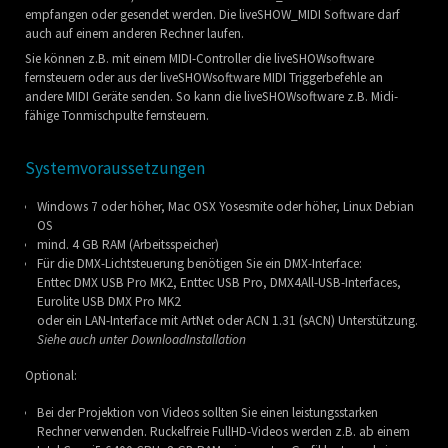
empfangen oder gesendet werden. Die liveSHOW_MIDI Software darf
auch auf einem anderen Rechner laufen.
Sie können z.B. mit einem MIDI-Controller die liveSHOWsoftware
fernsteuern oder aus der liveSHOWsoftware MIDI Triggerbefehle an
andere MIDI Geräte senden. So kann die liveSHOWsoftware z.B. Midi-
fähige Tonmischpulte fernsteuern.
Systemvoraussetzungen
Windows 7 oder höher, Mac OSX Yosesmite oder höher, Linux Debian
OS
mind. 4 GB RAM (Arbeitsspeicher)
Für die DMX-Lichtsteuerung benötigen Sie ein DMX-Interface:
Enttec DMX USB Pro MK2, Enttec USB Pro, DMX4All-USB-Interfaces,
Eurolite USB DMX Pro MK2
oder ein LAN-Interface mit ArtNet oder ACN 1.31 (sACN) Unterstützung.
Siehe auch unter DownloadInstallation
Optional:
Bei der Projektion von Videos sollten Sie einen leistungsstarken
Rechner verwenden. Ruckelfreie FullHD-Videos werden z.B. ab einem