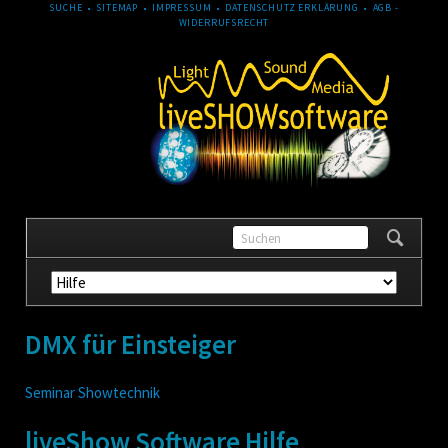
NAVIGATION
SUCHE
SITEMAP
IMPRESSUM
DATENSCHUTZ ERKLÄRUNG
AGB -
ÜBERSPRINGEN
WIDERRUFSRECHT
Navigation
überspringen
DMX für Einsteiger
Seminar Showtechnik
liveShow Software Hilfe